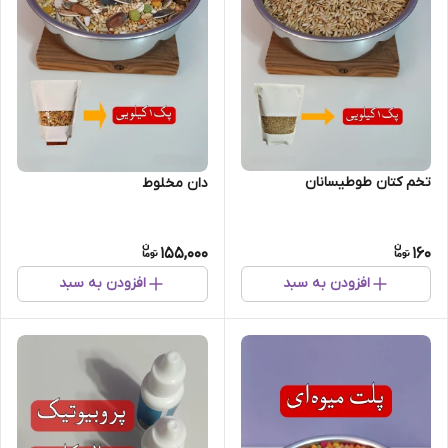
تخم کتان طوطیسانان
دان مخلوط
155,000
160
افزودن به سبد
افزودن به سبد