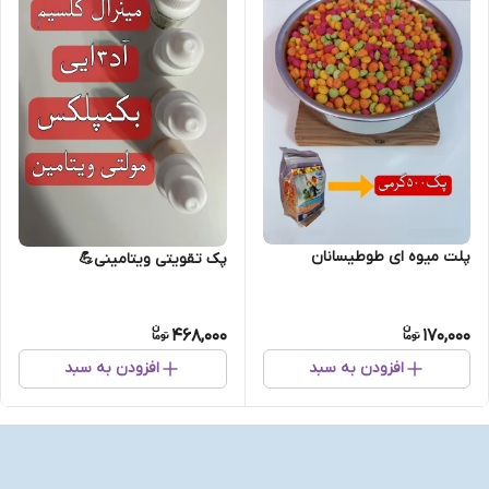
پلت میوه ای طوطیسانان
پک تقویتی ویتامینی💪
468,000
170,000
افزودن به سبد
افزودن به سبد