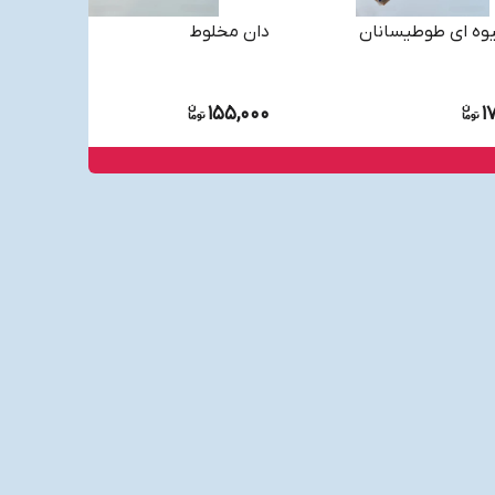
وه ای طوطیسانان
دان مخلوط
155,000
1