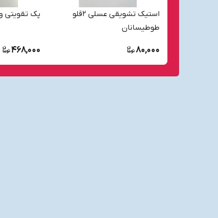
استیک تشویقی عسلی ۲قلو
پک تقویتی و
طوطیسانان
468,000
80,000