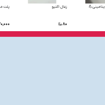
یتامینی💪
زغال اکتیو
پلت می
70,000
80