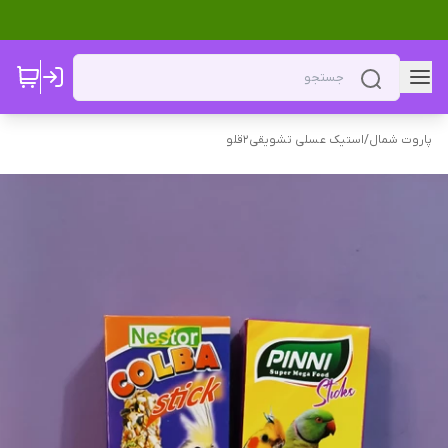
پاروت شمال
/
استیک عسلی تشویقی2قلو