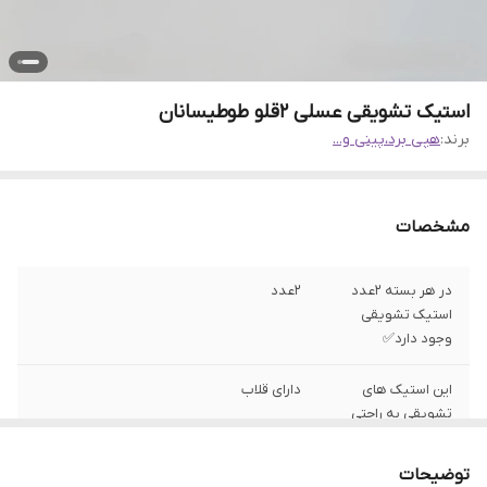
استیک تشویقی عسلی ۲قلو طوطیسانان
برند:
هپی برد،پینی و...
مشخصات
در هر بسته ۲عدد
۲عدد
استیک تشویقی
وجود دارد✅
این استیک های
دارای قلاب
تشویقی به راحتی
به قفس متصل
میشه✅
توضیحات