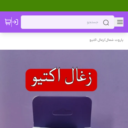
پاروت شمال
/
زغال اکتیو