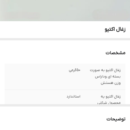
زغال اکتیو
مشخصات
زغال اکتیو به صورت
50گرمی
بسته ای وداراس
وزن هستش
زغال اکتیو یه
استاندارد
محصول شرکتی
واستاندارد هستش
توضیحات
مناسب برای طوطی
عروس هلندی،مرغ عشق،راهب،قناری،گرینچیک
سانان وپرندگان
و...