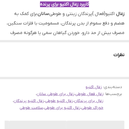
کاربرد زغال اکتیو برای پرنده
زینتی
زغال
اکتیو{فعال }پرندگان زینتی و طوطی
سانان
برای کمک به
نحوه ی استفادش
توضیحات
هضم و دفع سموم از بدن پرندگان، مسمومیت با فلزات سنگین،
وکاربردش در
توضیحات هستش
مصرف بیش از حد دارو، خوردن گیاهان سمی یا هرگونه مصرف
سمی دیگر مورد استفاده قرار می گیرد.
درمجموع برای سلامتی پرنده خوبه ماهی 1الی2بار به اندازه یه
نظرات
قاشق چای خوراکی براش بزارید،البته میتونید ترکیب با غذاش هم
بهش بدید،این روند باعث میشه گوارش پرنده سالم باشه وبعد
دادن زغال اکتیو به پرنده،باعث میشه که این ماده تمامی سموم
دسته‌بندی
:
زغال اکتیو
وباکتریها رو به خودش جذب یکنه واز طریق فضولات دفع کنه.
برچسب‌ها :
زغال فعال طوطی
،
زغال برای طوطی سانان
،
معمولا همه یرورش دهنده ها ماهی 1الی2بار ازش استفاده
زغال برای پرندگان
،
زغال اکتیو طوطی
،
زغال اکتیو پرندگان
،
خوراک طوطی
،
زغال اکتیو برای طوطی
،
سلامت طوطی
میکنن
مهم:روزی که به پرنده زغال کتیو میدید از ویتامین استفاده
نکنید