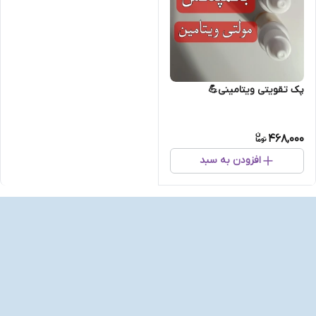
پک تقویتی ویتامینی💪
468,000
افزودن به سبد