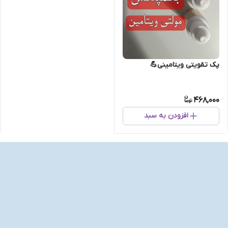
پک تقویتی ویتامینی💪
468,000
افزودن به سبد