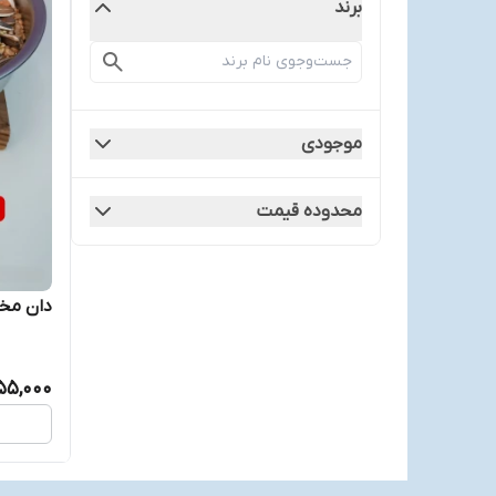
برند
موجودی
محدوده قیمت
دان مخ
55,000