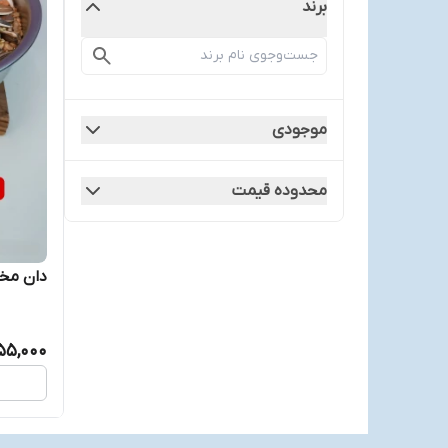
برند
موجودی
محدوده قیمت
دان مخ
55,000