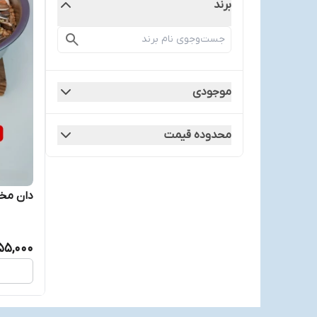
برند
موجودی
محدوده قیمت
دان مخ
55,000