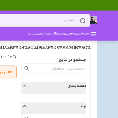
دسته‌بندی محصولات
خانه
همه محصولات
%D9%BE%D9%84%D8%AA%20%D9%BE%D8%B1%D9%86%D8%AF%DA%AF%D8%A7%D9%86%20%D8%B2%DB%8C%D9%86%D8%AA%DB%8C
مرتب‌سازی
جستجو در نتایج
کالایی 
دسته‌بندی
برند